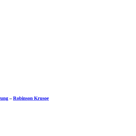
rung
–
Robinson Krusoe