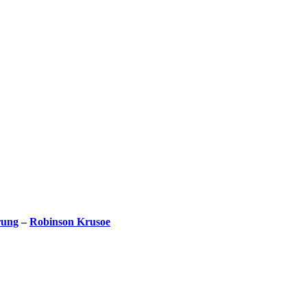
rung
–
Robinson Krusoe